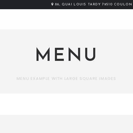
86, QUAI LOUIS TARDY 79510 COULON
MENU
MENU EXAMPLE WITH LARGE SQUARE IMAGES