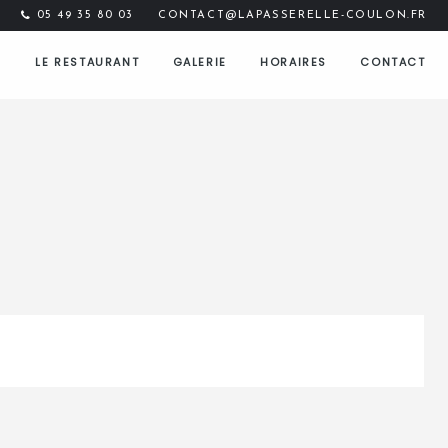
05 49 35 80 03
CONTACT@LAPASSERELLE-COULON.FR
LE RESTAURANT
GALERIE
HORAIRES
CONTACT