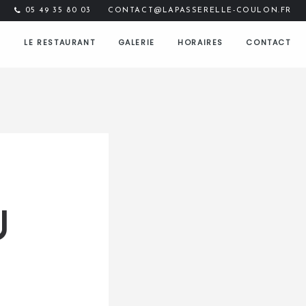
05 49 35 80 03
CONTACT@LAPASSERELLE-COULON.FR
LE RESTAURANT
GALERIE
HORAIRES
CONTACT
U