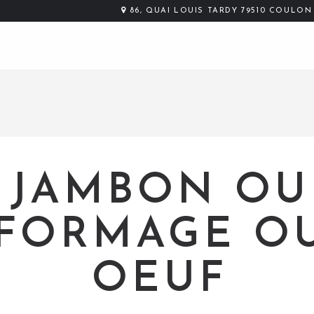
86, QUAI LOUIS TARDY 79510 COULON
JAMBON OU
FORMAGE O
OEUF